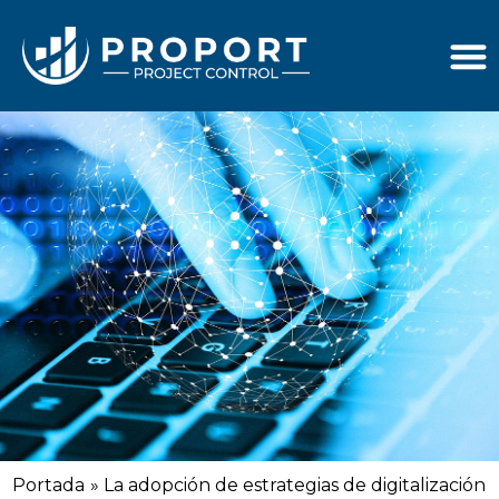
La adopción de estrategias de
digitalización en la gestión de
proyectos
11 agosto 2025
Portada
»
La adopción de estrategias de digitalización